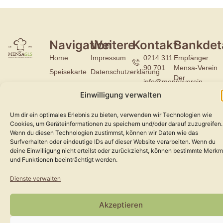
Navigation
Weitere
Kontakt
Bankdeta
Home
Impressum
0214 311
Empfänger:
90 701
Mensa-Verein
Speisekarte
Datenschutzerklärung
Der
info@mensaverein-
Aktuelles
Abo
Gesamtschule
gls.de
Einwilligung verwalten
Mensa-
Spenden
Bank: VR
Ophovener
Verein
Bank EG
Um dir ein optimales Erlebnis zu bieten, verwenden wir Technologien wie
Str. 4
Bergisch
Kontakt
Cookies, um Geräteinformationen zu speichern und/oder darauf zuzugreifen.
51375
Gladbach-
Wenn du diesen Technologien zustimmst, können wir Daten wie das
Leverkusen
Leverkusen
Surfverhalten oder eindeutige IDs auf dieser Website verarbeiten. Wenn du
deine Einwilligung nicht erteilst oder zurückziehst, können bestimmte Merkm
IBAN: DE16
und Funktionen beeinträchtigt werden.
3706 2600
2919 1900
Dienste verwalten
11
BIC:
Akzeptieren
GENODED1PA