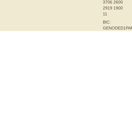
3706 2600
2919 1900
11
BIC:
GENODED1PA