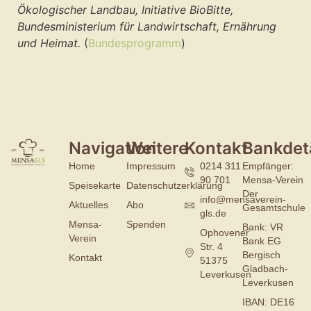
Ökologischer Landbau, Initiative BioBitte,
Bundesministerium für Landwirtschaft, Ernährung
und Heimat.
(
Bundesprogramm
)
Navigation
Weitere
Kontakt
Bankdeta
Home
Impressum
0214 311
Empfänger:
90 701
Mensa-Verein
Speisekarte
Datenschutzerklärung
Der
info@mensaverein-
Aktuelles
Abo
Gesamtschule
gls.de
Mensa-
Spenden
Bank: VR
Ophovener
Verein
Bank EG
Str. 4
Bergisch
Kontakt
51375
Gladbach-
Leverkusen
Leverkusen
IBAN: DE16